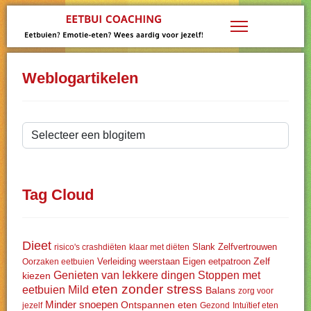
Weblogartikelen
Tag Cloud
Dieet
Slank
Zelfvertrouwen
risico's crashdiëten
klaar met diëten
Zelf
Verleiding weerstaan
Eigen eetpatroon
Oorzaken eetbuien
Genieten van lekkere dingen
Stoppen met
kiezen
eten zonder stress
eetbuien
Mild
Balans
zorg voor
Minder snoepen
Ontspannen eten
jezelf
Gezond
Intuïtief eten