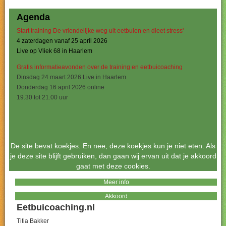
Agenda
Start training De vriendelijke weg uit eetbuien en dieet stress'
4 zaterdagen vanaf 25 april 2026
Live op Vliek 68 in Haarlem
Gratis informatieavonden over de training en eetbuicoaching
Dinsdag 24 maart 2026 Live in Haarlem
Donderdag 16 april 2026 online
19.30 tot 21.00 uur
De site bevat koekjes. En nee, deze koekjes kun je niet eten. Als
je deze site blijft gebruiken, dan gaan wij ervan uit dat je akkoord
gaat met deze cookies.
Meer info
Akkoord
Eetbuicoaching.nl
Titia Bakker