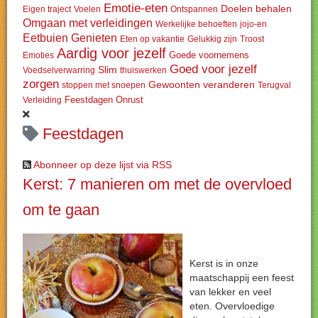
Emotie-eten
Doelen behalen
Eigen traject
Voelen
Ontspannen
Omgaan met verleidingen
Werkelijke behoeften
jojo-en
Eetbuien
Genieten
Eten op vakantie
Gelukkig zijn
Troost
Aardig voor jezelf
Goede voornemens
Emoties
Goed voor jezelf
Slim
Voedselverwarring
thuiswerken
zorgen
Gewoonten veranderen
stoppen met snoepen
Terugval
Feestdagen
Onrust
Verleiding
Feestdagen
Abonneer op deze lijst via RSS
Kerst: 7 manieren om met de overvloed
om te gaan
Kerst is in onze
maatschappij een feest
van lekker en veel
eten. Overvloedige