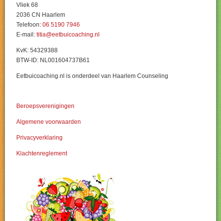
Vliek 68
2036 CN Haarlem
Telefoon:
06 5190 7946
E-mail:
titia@eetbuicoaching.nl
KvK: 54329388
BTW-ID: NL001604737B61
Eetbuicoaching.nl is onderdeel van Haarlem Counseling
Beroepsverenigingen
Algemene voorwaarden
Privacyverklaring
Klachtenreglement