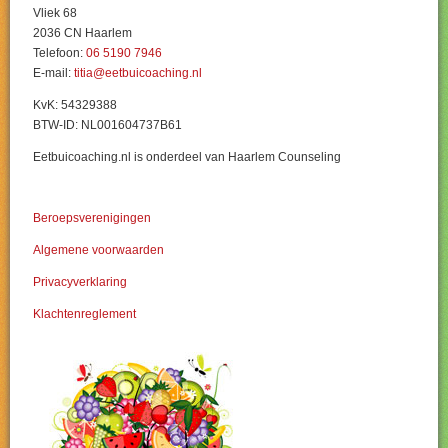
Vliek 68
2036 CN Haarlem
Telefoon:
06 5190 7946
E-mail:
titia@eetbuicoaching.nl
KvK: 54329388
BTW-ID: NL001604737B61
Eetbuicoaching.nl is onderdeel van Haarlem Counseling
Beroepsverenigingen
Algemene voorwaarden
Privacyverklaring
Klachtenreglement