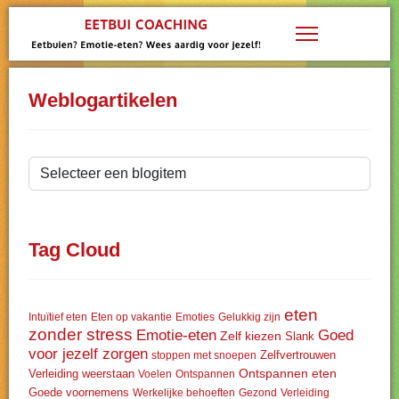
Weblogartikelen
Tag Cloud
eten
Intuïtief eten
Eten op vakantie
Emoties
Gelukkig zijn
zonder stress
Emotie-eten
Goed
Zelf kiezen
Slank
voor jezelf zorgen
Zelfvertrouwen
stoppen met snoepen
Ontspannen eten
Verleiding weerstaan
Voelen
Ontspannen
Goede voornemens
Werkelijke behoeften
Gezond
Verleiding