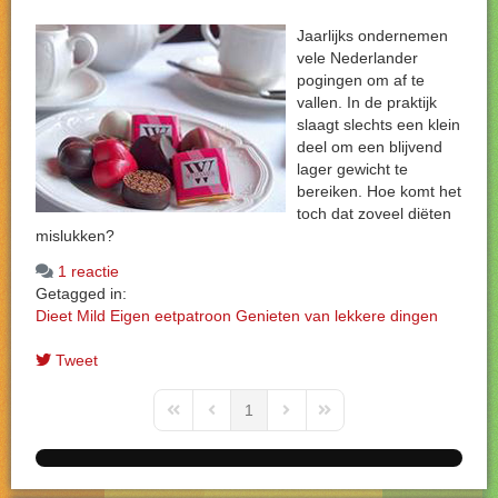
Jaarlijks ondernemen
vele Nederlander
pogingen om af te
vallen. In de praktijk
slaagt slechts een klein
deel om een blijvend
lager gewicht te
bereiken. Hoe komt het
toch dat zoveel diëten
mislukken?
1 reactie
Getagged in:
Dieet
Mild
Eigen eetpatroon
Genieten van lekkere dingen
Tweet
1
First Page
Previous Page
Next Page
Last Page