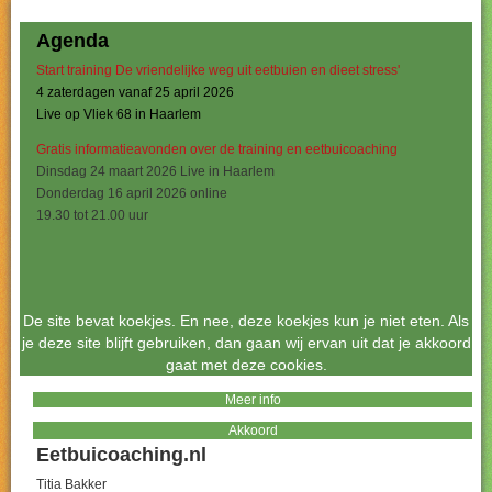
Agenda
Start training De vriendelijke weg uit eetbuien en dieet stress'
4 zaterdagen vanaf 25 april 2026
Live op Vliek 68 in Haarlem
Gratis informatieavonden over de training en eetbuicoaching
Dinsdag 24 maart 2026 Live in Haarlem
Donderdag 16 april 2026 online
19.30 tot 21.00 uur
De site bevat koekjes. En nee, deze koekjes kun je niet eten. Als
je deze site blijft gebruiken, dan gaan wij ervan uit dat je akkoord
gaat met deze cookies.
Meer info
Akkoord
Eetbuicoaching.nl
Titia Bakker