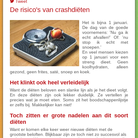
Tweet
De risico's van crashdiëten
Het is bijna 1 januari.
De dag van de goede
voornemens: 'Nu ga ik
echt afvallen!' Of: 'nu
stop ik echt met
snoepen.'
En veel mensen kiezen
op 1 januari voor een
streng dieet. Geen
koolhydraten, alleen
gezond, geen frites, saté, snoep en koek.
Het klinkt ook heel verleidelijk
Want de diëten beloven een slanke lijn als je het dieet volgt.
En deze diëten zijn ook lekker duidelijk. Ze vertellen je
precies wat je moet eten. Soms zit het boodschappenlijstje
er zelfs bij. Makkelijker kan niet!
Toch zitten er grote nadelen aan dit soort
diëten
Want er komen elke keer weer nieuwe diëten met de
grootste beloften. Blijkbaar zijn ze toch niet zo succesvol als