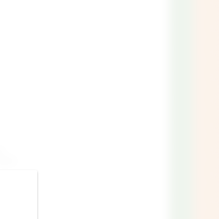
r?
l gaan