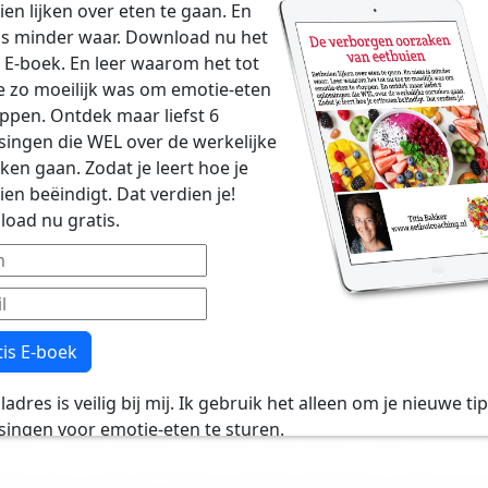
 Binge Eating achter je kunt laten.
anuit het hele land via videobellen
eobellen werkt. Sindsdien begeleid ik mensen uit heel Nederland en som
rettig.
an harte welkom in mijn praktijk. Je kunt voor de deur gratis parkeren.
ie-eten of jojo-en?
 beide heel goed begeleiden. Voor welk traject je je ook aanmeldt, we 
 aanmelden. De kennismaking is altijd gratis en vrijblijvend.
nge eating en jojo-en:
vlak, en alles maakte het alleen maar erger. Ik koos voor dit
nnen. Er is rust in gekomen en ik ben niet meer zo boos op 