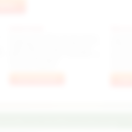
Gratis E-boek
Tips en 
Een leven zonder eetbuien. Een leven waarin je
In deze blo
heerlijk geniet van eten zonder angst om door te
eetbuien, j
ar
schieten. Waarin je tevreden bent met jezelf.
Je vindt hi
ie
Bestel hier het gratis E-boek '6 Oplossingen voor
anderen en
een leven zonder eetbuien'
"ik vind het
Je kunt weer ontspannen.
eetbuien bet
bevat koekjes. En nee, deze koekjes kun je niet eten. Als je deze site blij
en, dan gaan wij ervan uit dat je akkoord gaat met deze cookies.