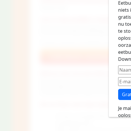
Zodat jij je eetverslaving, jojo-en en
Hoe fijn is dat?
Live in mijn praktijk in Haarlem of v
Tijdens de Coronacrisis ontdekte ik hoe goed vid
En met succes! Videocoaching blijkt effectief en p
En als je in de buurt van Haarlem woont, ben je v
Weet je niet of je last hebt van emot
Dat maakt niet uit. Als gewichtscoach kan ik bij
hebt om lekker te eten zonder door te schieten.
Je kunt je dus zonder zorgen voor beide trajecten
Dit zei Fleur over haar traject bij bi
Ik had al veel geprobeerd op dieet
benadering leek.
Mijn relatie met eten is nu ontspa