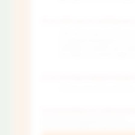
Dit zei Lilian over de coaching voor
"Titia heb ik ervaren als een zee
Ze heeft mij inzicht gegeven in h
makkelijker accepteren wat er gebe
meer liefde naar mezelf te kijken
En tot slot hielp ik Margreet bij jojo
“Ik heb nu meer grip op wat ik eet
De kennismaking voor eetbuicoaching 
Ik wil namelijk dat jij een goede keuze maakt.
Maak dus nu een vrijblijvende afspraak en ontdek