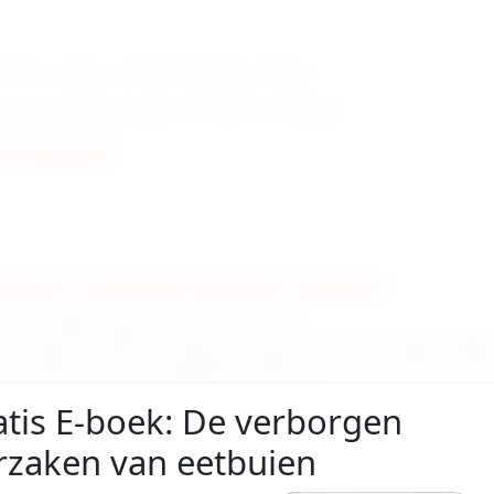
en meer te maken over het oordeel van anderen
jojo-en, overmatig snoepen en boulimia is mogelijk.
er graag bij.
t kun je verwachten bij eetbui coaching?
 persoonlijke benadering. Jij staat centraal
leert wat jouw relatie met eten is. En vooral: hoe kan die relatie prettige
leert welke emoties en werkelijke behoeften er onder je eetbuien schui
leert hoe je uit zwart-wit denken over eten stapt
leert om werkelijk voor jezelf te zorgen. Om jezelf waardevol te vinden