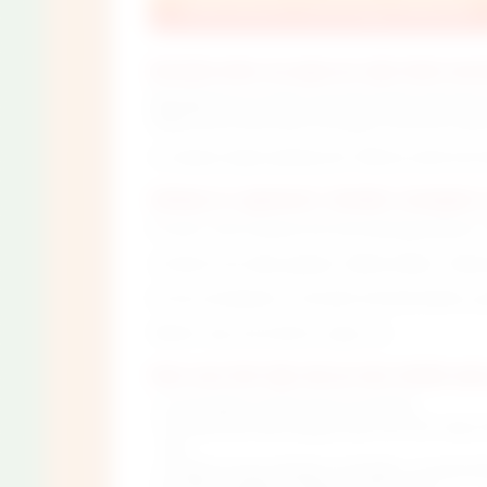
Emotie-eten en jojo-en zijn heel verv
Eigenlijk ben je continu met eten bezig. Dat wil je
helaas ken je dat maar al te goed. Kon je je maa
Je snapt je eigen gedrag niet. Want je weet toc
Helaas is 'gewoon' minder snoepen v
En dat is niet omdat je het niet hebt geprobeerd.
Je hebt al van alles gedaan. Allerlei diëten. He
En het vervelende is: dit werkt niet bij boulimia, 
Sterker nog: het wordt er erger van.
Hoe zou het zijn als je een einde aa
Je eet lekker zonder door te schieten
Je hoeft niet meer bang te zijn voor een reep ch
wilt
Je kijkt uit naar etentjes en feestjes. Je weet 