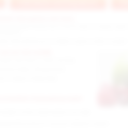
elend. Eten geeft je veel stress
 niet meer. Maar het lukt je niet om het los te laten. Je maakt je zorgen 
r beheersen.
h beter? Wat maakt het toch zo moeilijk om 'gewoon' minder te snoepen
oor jou heel moeilijk
 Sterker nog, je bent er continu mee bezig.
lemaal niet snoepen. Heel gezond eten.
jojo-en, eetbuien en Binge Eating.
n je boulimia of jojo-gedrag maakt?
ocolade in de kast. Jij kiest wanneer je een stukje
dat jij grip hebt op wat je eet, dus je kunt ontspannen meedoen