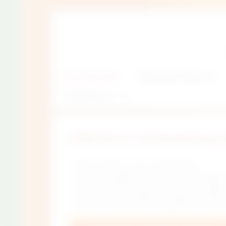
EETBUIEN
TRAJECTEN
CONTACT
Effectieve behandeling b
Heb je eetbuien of een eetverslaving?
Kun je niet stoppen als je eenmaal bent bego
Neem je je elke keer weer voor om nu wel gez
Kun je heel goed afvallen. En helaas nog bet
Maak je je zorgen over je eetgedrag of je gewi